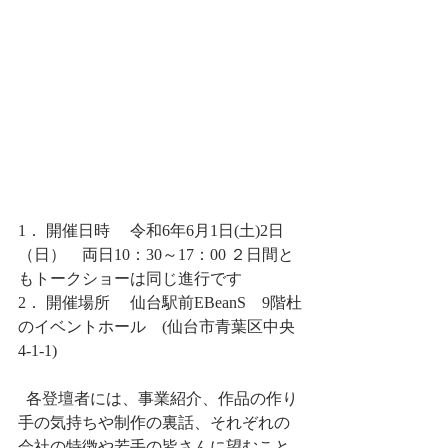
1． 開催日時　 令和6年6月1日(土)2日
（日）　両日10：30～17：00 ２日間と
もトークショーは同じ進行です
2． 開催場所 　仙台駅前EBeanS　9階杜
のイベントホール　(仙台市青葉区中央
4-1-1)
  各登壇者には、事業紹介、作品の作り
手の気持ちや制作の裏話、それぞれの
会社の特徴や若手の皆さんに望むこと