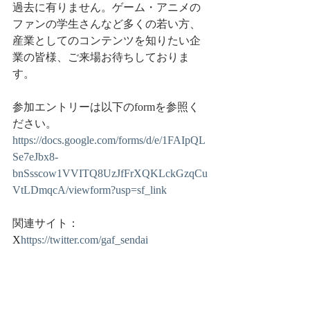
過去に有りません。ゲーム・アニメの
ファンの学生さんなど多くの若い方、
産業としてのコンテンツを知りたい企
業の皆様、ご来場お待ちしておりま
す。
参加エントリーは以下のformを参照く
ださい。
https://docs.google.com/forms/d/e/1FAIpQL
Se7eJbx8-
bnSsscow1VVITQ8UzJfFrXQKLckGzqCu
VtLDmqcA/viewform?usp=sf_link
関連サイト：
X
https://
twitter.com/gaf_sendai