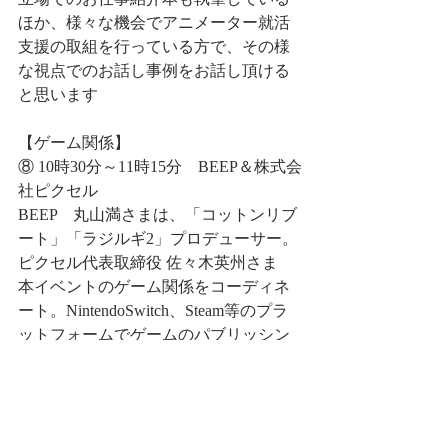
ほか、様々な機会でアニメーター就活
支援の取組を行っている方で、その様
な視点でのお話し事例をお話し頂ける
と思います
【ゲーム関係】
⑧ 10時30分～11時15分　BEEP＆株式会
社ピクセル
BEEP　丸山満さまは、「コットンリブ
ート」「ラジルギ2」プロデューサー。
ピクセル代表取締役 佐々木英州さま　
本イベントのゲーム関係をコーディネ
ート。NintendoSwitch、Steam等のプラ
ットフォームでゲームのパブリッシン
グ・開発を手掛ける仙台の企業。
⑨ 調整中
⑩ 13時00分～13時45分　株式会社ピコ
ラ　