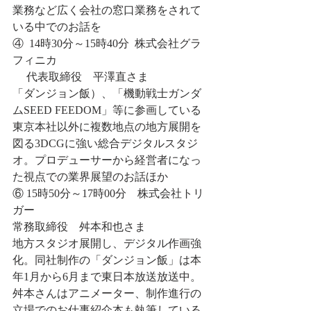
業務など広く会社の窓口業務をされて
いる中でのお話を
④  14時30分～15時40分  株式会社グラ
フィニカ
　 代表取締役　平澤直さま　
「ダンジョン飯）、「機動戦士ガンダ
ムSEED FEEDOM」等に参画している
東京本社以外に複数地点の地方展開を
図る3DCGに強い総合デジタルスタジ
オ。プロデューサーから経営者になっ
た視点での業界展望のお話ほか　　
⑥ 15時50分～17時00分　株式会社トリ
ガー
常務取締役　舛本和也さま　
地方スタジオ展開し、デジタル作画強
化。同社制作の「ダンジョン飯」は本
年1月から6月まで東日本放送放送中。
舛本さんはアニメーター、制作進行の
立場でのお仕事紹介本も執筆している