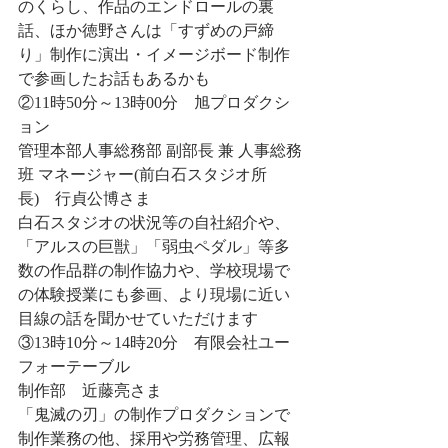
のくらし、作品のエンドロールの裏
話、ほか徳野さんは「すずめの戸締
り」制作に演出・イメージボード制作
で参画したお話もあるかも
②11時50分～13時00分　旭プロダクシ
ョン
管理本部人事総務部 副部長 兼 人事総務
班 マネージャー(前白石スタジオ所
長)　行貞公博さま　　　　　　　　　
白石スタジオの状況等の自社紹介や、
「アルスの巨獣」「弱虫ペダル」等多
数の作品群の制作協力や、学校現場で
の体験授業にも参画、より現場に近い
目線の話を聞かせていただけます
③13時10分～14時20分　有限会社ユー
フォーテーブル
制作部　近藤亮さま
「鬼滅の刃」の制作プロダクションで
制作業務の他、採用や労務管理、広報