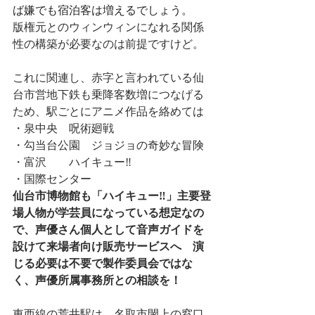
ば嫌でも宿泊客は増えるでしょう。
版権元とのウィンウィンになれる関係
性の構築が必要なのは前提ですけど。
これに関連し、赤字と言われている仙
台市営地下鉄も乗降客数増につなげる
ため、駅ごとにアニメ作品を絡めては
・泉中央　呪術廻戦
・勾当台公園　ジョジョの奇妙な冒険
・富沢　　ハイキュー‼
・国際センター
仙台市博物館も「ハイキュー‼」主要登
場人物が学芸員になっている想定なの
で、声優さん個人として音声ガイドを
設けて来場者向け販売サービスへ　演
じる必要は不要で製作委員会ではな
く、声優所属事務所との相談を！
東西線の荒井駅は　名取市閖上の窓口