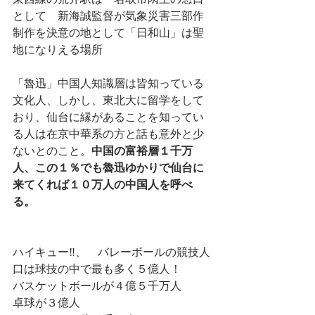
として　新海誠監督が気象災害三部作 
制作を決意の地として「日和山」は聖
地になりえる場所
「魯迅」中国人知識層は皆知っている
文化人、しかし、東北大に留学をして
おり、仙台に縁があることを知ってい
る人は在京中華系の方と話も意外と少
ないとのこと。
中国の富裕層１千万
人、この１％でも魯迅ゆかりで仙台に
来てくれば１０万人の中国人を呼べ
る。
ハイキュー‼、　バレーボールの競技人
口は球技の中で最も多く５億人！　
バスケットボールが４億５千万人
卓球が３億人