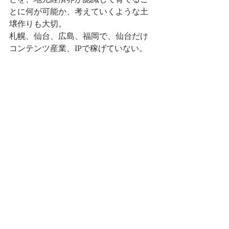
とに何が可能か、考えていくような土
壌作りも大切。
札幌、仙台、広島、福岡で、仙台だけ
コンテンツ産業、IPで稼げていない。
東北では秋田が頑張ってきているけ
ど。
観光に限らず産業振興、企業誘致も行
政のプロフェッショナルが欲しい
しかし、現実的には行政マンはゼネラ
リストであることが求めらるため、数
年で異動になり人が皆変わってしま
う。継続性、一貫性がなかなか厳しい
ものが出てしまう。そのため外注事業
者のコンサル、シンクタンクを利用し
てその分を補うようなことも対策とし
ては行政は取られることがあるけど、