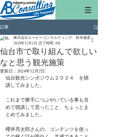
記事
株式会社エービーコンサルティング 鈴木健彦
2024年12月1日
読了時間: 4分
仙台市で取り組んで欲しい
なと思う観光施策
更新日：
2024年12月2日
仙台観光シンポジウム２０２４　を聴
講してみました。
これまで勝手につぶやいている事も含
めて聴講して思ったこと、ちょっとま
とめてみました。
櫻井亮太郎さんの、コンテンツを使っ
ての稼ぐ話が面白く、共感できること