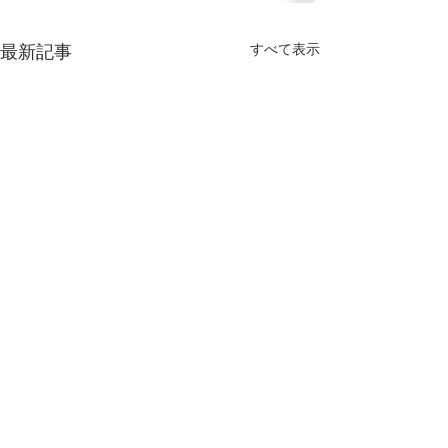
最新記事
すべて表示
コンテンツ地方創生拠
点 にアニメフェス仙台
の取組が選定されまし