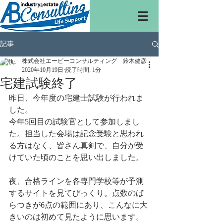
記事
株式会社エービーコンサルティング 鈴木健彦
2020年10月19日
読了時間: 1分
宅建試験終了
昨日、今年度の宅建士試験が行われま
した。
今年5回目の試験官として参加しまし
た。担当した会場は記念受験と思われ
る方はなく、皆さん真剣で、自分が受
けていた頃のことを思い出しました。
夜、合格ラインを各専門学校等が予測
するサイトを見てびっくり。点数のば
らつきが6点の範囲にあり、こんなに大
きいのは初めて見たように思います。