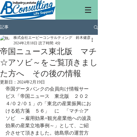
記事
株式会社エービーコンサルティング 鈴木健彦
2024年2月18日
読了時間: 4分
帝国ニュース東北版 マチ
☆アソビ～をご覧頂きまし
た方へ その後の情報
更新日：
2024年2月19日
帝国データバンクの会員向け情報サー
ビス「帝国ニュース　東北版　２０２
４/０２/０１」の「東北の産業振興にお
ける処方箋　５６」　に　「マチ☆ア
ソビ　～雇用効果+観光産業他への波及
効果の産業立地事例～」として、ご紹
介させて頂きました。徳島県の運営方