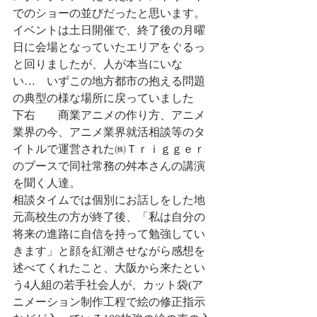
でのショーの並びだったと思います。
イベントは土日開催で、終了後の月曜
日に会場となっていたエリアをぐるっ
と回りましたが、人が本当にいな
い…　いずこの地方都市の抱える問題
の典型の様な場所に戻っていました
下右　　商業アニメの作り方、アニメ
業界の今、アニメ業界就活相談等のタ
イトルで運営された㈱Ｔｒｉｇｇｅｒ
のブースで同社常務の舛本さんの講演
を聞く人達。
相談タイムでは個別にお話しをした地
元高校生の方が終了後、「私は自分の
将来の進路に自信を持って勉強してい
きます」と顔を紅潮させながら感想を
述べてくれたこと、大阪から来たとい
う4人組の若手社会人が、カット袋(ア
ニメーション制作工程で絵の修正指示