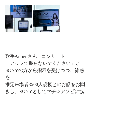
歌手Aimer さん　コンサート　
「アップで撮らないでください」と
SONYの方から指示を受けつつ、雑感
を
推定来場者3500人規模とのお話をお聞
きし、SONYとしてマチ☆アソビに協
力している屋外コンサートでは過去最
多だと思うという事でした。鬼滅の刃 
無限列車編のテーマ曲　を歌った方
で、国内唯一、今も「無限列車編」の
上映を行っているユーフォ―シネマが