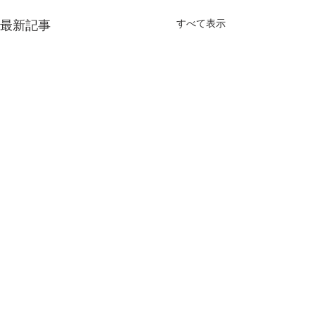
最新記事
すべて表示
コンテンツ地方創生拠
点 にアニメフェス仙台
の取組が選定されまし
コメント
3月19日の内閣府によるクー