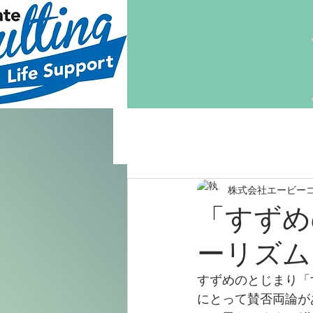
株式会社エービー
「すずめ
ーリズム
すずめのとじまり「
にとって賛否両論が